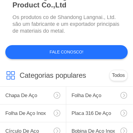
Product Co.,Ltd
Os produtos co de Shandong Langnai., Ltd.
são um fabricante e um exportador principais
de materiais do metal.
FALE CONOSCO!
Categorias populares
Todos
Chapa De Aço
Folha De Aço
Inoxidável
Inoxidável 201
Folha De Aço Inox
Placa 316 De Aço
304
Inoxidável
Círculo De Aço
Bobina De Aço Inox