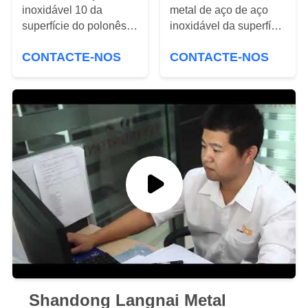
inoxidável 10 da
metal de aço de aço
MAPA
superfície do polonês
inoxidável da superfície
de Rod da barra de
1000*2000 da placa
DO
CONTACTE-NOS
CONTACTE-NOS
AISI 316 12 15
AISI 304H 2B
SITE
polegadas
PRIVACY
POLICY
Shandong Langnai Metal