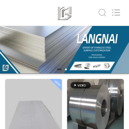
Shandong
Langnai
Metal
Product
Co.,Ltd.
All
Rights
Reserved.
CASA
PRODUTOS
VÍDEOS
NEW
SOBRE
NÓS
VISITA
À