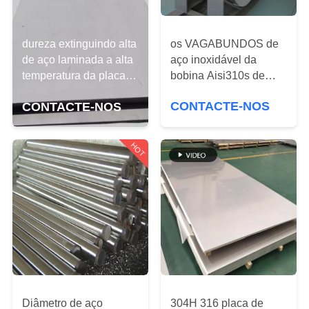
FÁBRICA
os VAGABUNDOS de
CONTROLE
dureza extinguindo alta
aço inoxidável da
de aço laminada a alta
DE
bobina Aisi310s de
temperatura da placa
QUALIDADE
310S ASTM
de chapa metálica
CONTACTE-NOS
CONTACTE-NOS
A310S/NO.4
4Cr13 1,4034 4x8
personalizaram o
CONTATE-
comprimento
HOT
NOS
NOTÍCIA
SOLICITE
UM
ORÇAMENTO
Diâmetro de aço
304H 316 placa de