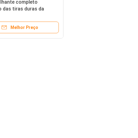
ilhante completo
 das tiras duras da
1250mm do aço carbono
o
Melhor Preço