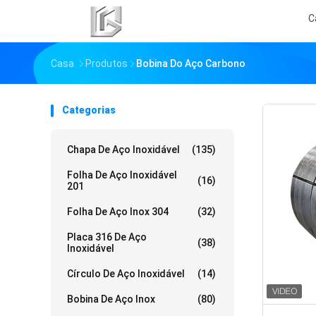
C
Casa
Produtos
Bobina Do Aço Carbono
Categorias
Chapa De Aço Inoxidável
(135)
Folha De Aço Inoxidável
(16)
201
Folha De Aço Inox 304
(32)
Placa 316 De Aço
(38)
Inoxidável
Círculo De Aço Inoxidável
(14)
Bobina De Aço Inox
(80)