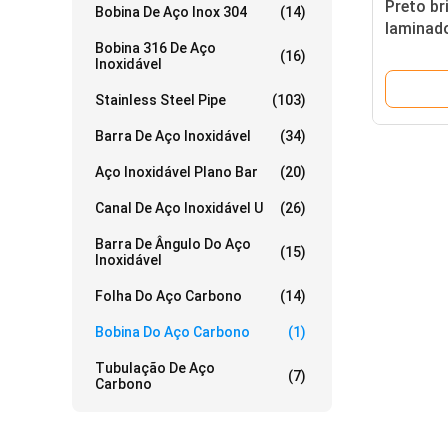
Preto br
Bobina De Aço Inox 304
(14)
laminado
Bobina 316 De Aço
bobina 
(16)
Inoxidável
recozid
Stainless Steel Pipe
(103)
Barra De Aço Inoxidável
(34)
Aço Inoxidável Plano Bar
(20)
Canal De Aço Inoxidável U
(26)
Barra De Ângulo Do Aço
(15)
Inoxidável
Folha Do Aço Carbono
(14)
Bobina Do Aço Carbono
(1)
Tubulação De Aço
(7)
Carbono