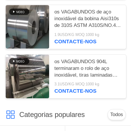
os VAGABUNDOS de aço
inoxidável da bobina Aisi310s
de 310S ASTM A310S/NO.4
personalizaram o
1.9USD/KG MOQ:1000 kg
comprimento
CONTACTE-NOS
os VAGABUNDOS 904L
terminaram o rolo de aço
inoxidável, tiras laminadas
bobina do aço de 0.5mm SS
3.1USD/KG MOQ:1000 kg
CONTACTE-NOS
Categorias populares
Todos