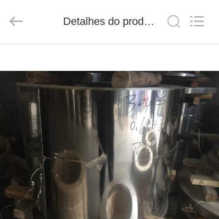
Shandong
Langnai
Metal
Detalhes do produto
Product
Co.,Ltd.
All
Rights
Reserved.
CASA
PRODUTOS
VÍDEOS
SOBRE
NÓS
VISITA
À