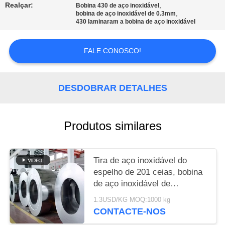
Realçar:
,
Bobina 430 de aço inoxidável
,
bobina de aço inoxidável de 0.3mm
MAPA
430 laminaram a bobina de aço inoxidável
DO
SITE
FALE CONOSCO!
PRIVACY
DESDOBRAR DETALHES
POLICY
Produtos similares
Tira de aço inoxidável do
espelho de 201 ceias, bobina
de aço inoxidável de
superfície da folha 8k
1.3USD/KG MOQ:1000 kg
CONTACTE-NOS