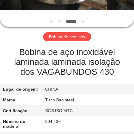
FÁBRICA
CONTROLE
DE
Bobina de aço inox
QUALIDADE
Bobina de aço inoxidável
CONTATE-
laminada laminada isolação
NOS
dos VAGABUNDOS 430
NOTÍCIA
Lugar de origem:
CHINA
Marca:
Tisco Bao steel
SOLICITE
Certificação:
SGS ISO MTC
UM
Número do
304 430
ORÇAMENTO
modelo: