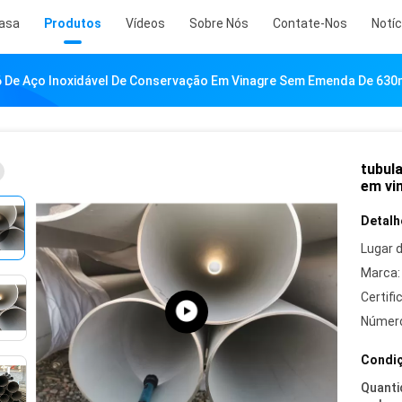
asa
Produtos
Vídeos
Sobre Nós
Contate-Nos
Notíc
 De Aço Inoxidável De Conservação Em Vinagre Sem Emenda De 63
tubul
em vi
Detalh
Lugar 
Marca:
Certifi
Número
Condiç
Quanti