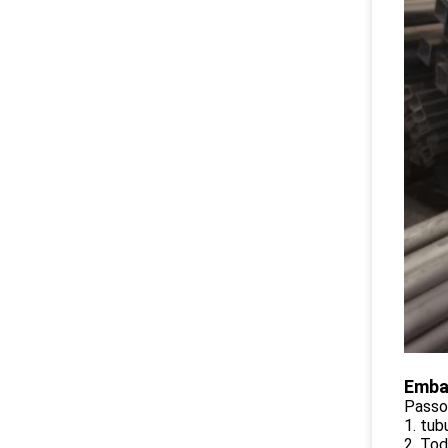
Emba
Passo
1. tub
2. To