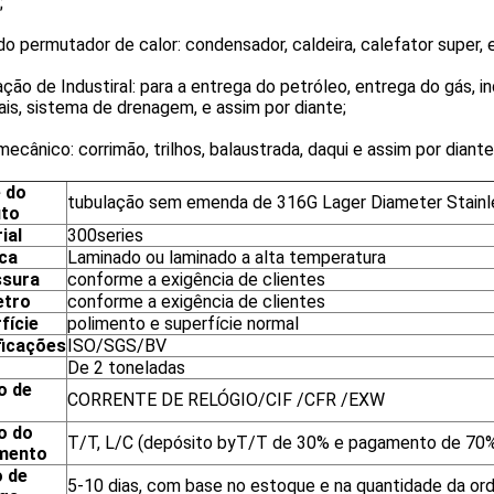
;
o permutador de calor: condensador, caldeira, calefator super, 
ção de Industiral: para a entrega do petróleo, entrega do gás, 
ais, sistema de drenagem, e assim por diante;
ecânico: corrimão, trilhos, balaustrada, daqui e assim por diante
 do
tubulação sem emenda de 316G Lager Diameter Stainle
uto
ial
300series
ca
Laminado ou laminado a alta temperatura
ssura
conforme a exigência de clientes
etro
conforme a exigência de clientes
fície
polimento e superfície normal
ficações
ISO/SGS/BV
De 2 toneladas
o de
CORRENTE DE RELÓGIO/CIF /CFR /EXW
o
o do
T/T, L/C (depósito byT/T de 30% e pagamento de 70%
mento
 de
5-10 dias, com base no estoque e na quantidade da o