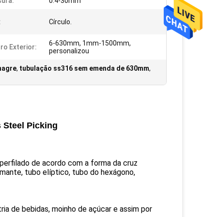
ura:
0.4-30mm
:
Círculo.
6-630mm, 1mm-1500mm,
ro Exterior:
personalizou
nagre
,
tubulação ss316 sem emenda de 630mm
,
 Steel Picking
 perfilado de acordo com a forma da cruz
mante, tubo elíptico, tubo do hexágono,
stria de bebidas, moinho de açúcar e assim por