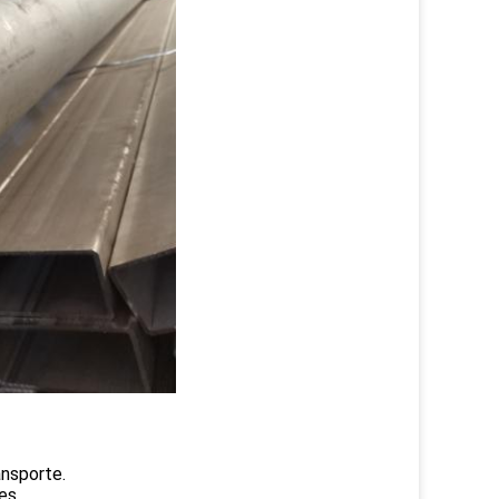
ansporte.
es.