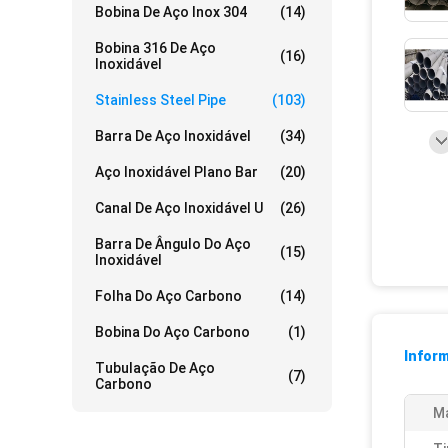
Bobina De Aço Inox 304
(14)
Bobina 316 De Aço
(16)
Inoxidável
Stainless Steel Pipe
(103)
Barra De Aço Inoxidável
(34)
Aço Inoxidável Plano Bar
(20)
Canal De Aço Inoxidável U
(26)
Barra De Ângulo Do Aço
(15)
Inoxidável
Folha Do Aço Carbono
(14)
Bobina Do Aço Carbono
(1)
Infor
Tubulação De Aço
(7)
Carbono
Ma