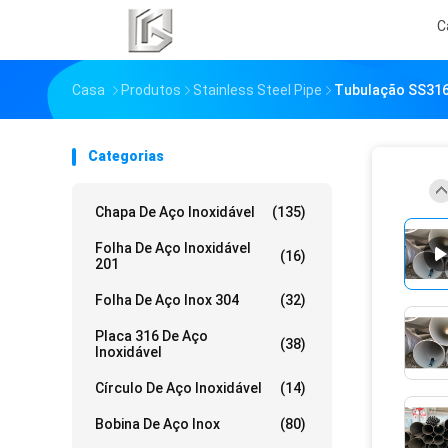
C
Casa
Produtos
Stainless Steel Pipe
Tubulação SS316
Categorias
Chapa De Aço Inoxidável
(135)
Folha De Aço Inoxidável
(16)
201
Folha De Aço Inox 304
(32)
Placa 316 De Aço
(38)
Inoxidável
Círculo De Aço Inoxidável
(14)
Bobina De Aço Inox
(80)