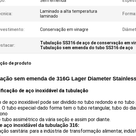
po:
Sem emenda
Espess
Laminado a alta temperatura
cnica:
Forma
laminado
vestimento:
Conservação em vinagre
Diâmet
Tubulação SS316 de aço de conservação em vi
stacar:
Tubulação sem emenda do tubo SS316 de aço
ição de produto
lação sem emenda de 316G Lager Diameter Stainless
ificação de aço inoxidável da tubulação
 de aço inoxidável pode ser dividido no tubo redondo e no tubo
 O tubo especial-dado forma tem o tubo retangular, tubo do dia
ono
 tubo assimétrico da vária seção e assim por diante.
e aço inoxidável da tubulação 316
:
ção sanitária: para a indústria de transformação alimentar, indú