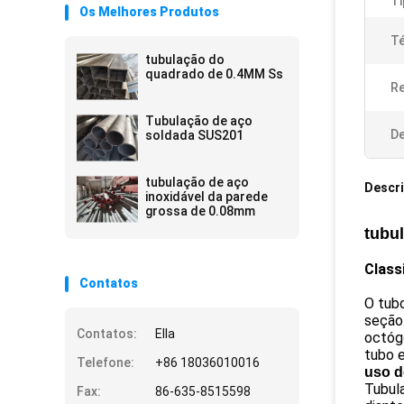
Ti
Os Melhores Produtos
Té
tubulação do
quadrado de 0.4MM Ss
Re
Tubulação de aço
De
soldada SUS201
tubulação de aço
Descr
inoxidável da parede
grossa de 0.08mm
tubu
Class
Contatos
O tubo
seção.
Contatos:
Ella
octóg
tubo e
Telefone:
+86 18036010016
uso d
Tubula
Fax:
86-635-8515598