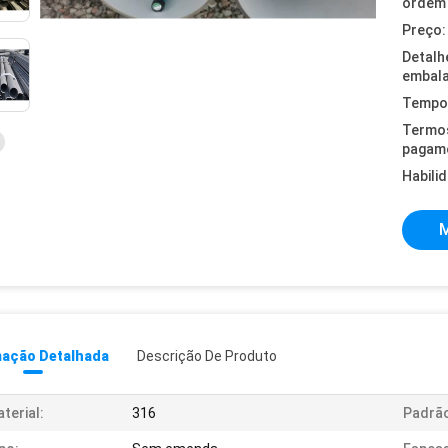
ordem 
Preço:
Detalh
embal
Tempo 
Termo
pagam
Habili
M
mação Detalhada
Descrição De Produto
terial:
316
Padrã