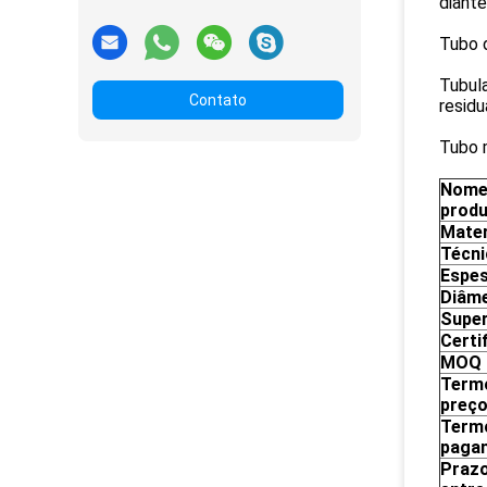
diante
Tubo d
Tubula
Contato
residu
Tubo m
Nome
prod
Mater
Técni
Espe
Diâm
Super
Certi
MOQ
Term
preç
Term
paga
Prazo