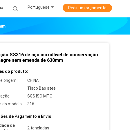
Portuguese
ia
Pedir um orçamento
0mm
ação SS316 de aço inoxidável de conservação
nagre sem emenda de 630mm
es do produto:
de origem:
CHINA
Tisco Bao steel
cação:
SGS ISO MTC
 do modelo:
316
ões de Pagamento e Envio:
dade de
2 toneladas