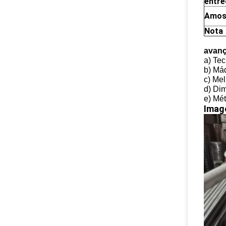
entre
Amos
Nota
avanç
a)
Tec
b) Má
c) Me
d) Di
e) Mé
Imag