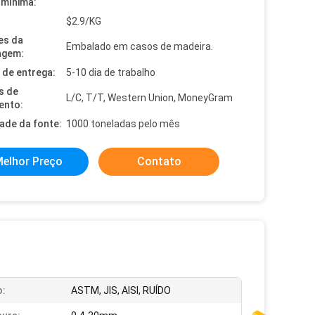
mínima:
$2.9/KG
es da
Embalado em casos de madeira.
agem:
de entrega:
5-10 dia de trabalho
s de
L/C, T/T, Western Union, MoneyGram
ento:
dade da fonte:
1000 toneladas pelo mês
elhor Preço
Contato
o:
ASTM, JIS, AISI, RUÍDO